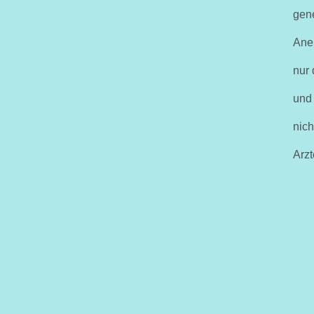
gene
Ane
nur 
und 
nich
Arzt