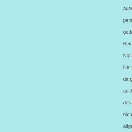
auss
pers
geda
Beit
Natu
Heil
darg
auc
des
nich
allg