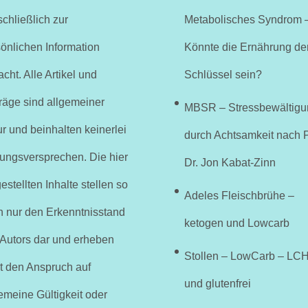
chließlich zur
Metabolisches Syndrom 
önlichen Information
Könnte die Ernährung de
cht. Alle Artikel und
Schlüssel sein?
räge sind allgemeiner
MBSR – Stressbewältigu
r und beinhalten keinerlei
durch Achtsamkeit nach P
ungsversprechen. Die hier
Dr. Jon Kabat-Zinn
estellten Inhalte stellen so
Adeles Fleischbrühe –
h nur den Erkenntnisstand
ketogen und Lowcarb
 Autors dar und erheben
Stollen – LowCarb – LC
t den Anspruch auf
und glutenfrei
emeine Gültigkeit oder