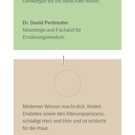
Denkorgan bis ins hohe Alter hinein.
Dr. David Perlmutter
Neurologe und Facharzt für
Ernährungsmedizin
Moderner Weizen macht dick, fördert
Diabetes sowie den Alterungsprozess,
schädigt Herz und Hirn und ist schlecht
für die Haut.