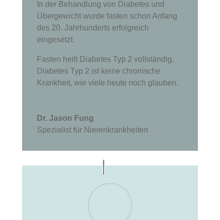
In der Behandlung von Diabetes und
Übergewicht wurde fasten schon Anfang
des 20. Jahrhunderts erfolgreich
eingesetzt.
Fasten heilt Diabetes Typ 2 vollständig.
Diabetes Typ 2 ist keine chronische
Krankheit, wie viele heute noch glauben.
Dr. Jason Fung
Spezialist für Nierenkrankheiten