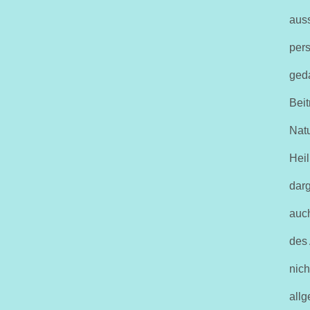
auss
pers
geda
Beit
Natu
Heil
darg
auc
des
nich
allg