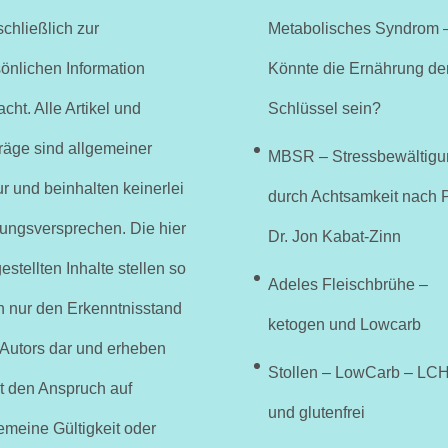
chließlich zur
Metabolisches Syndrom 
önlichen Information
Könnte die Ernährung de
cht. Alle Artikel und
Schlüssel sein?
räge sind allgemeiner
MBSR – Stressbewältigu
r und beinhalten keinerlei
durch Achtsamkeit nach P
ungsversprechen. Die hier
Dr. Jon Kabat-Zinn
estellten Inhalte stellen so
Adeles Fleischbrühe –
h nur den Erkenntnisstand
ketogen und Lowcarb
 Autors dar und erheben
Stollen – LowCarb – LC
t den Anspruch auf
und glutenfrei
emeine Gültigkeit oder