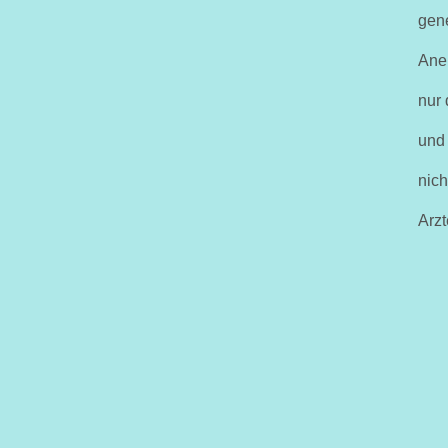
gene
Ane
nur 
und 
nich
Arzt